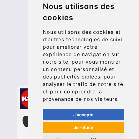
© 2026 Kraken Travel Ltd.
Nous utilisons des
cookies
More
Blog
Nous utilisons des cookies et
Update cookies preferences
d'autres technologies de suivi
pour améliorer votre
expérience de navigation sur
Contact
notre site, pour vous montrer
info@bucharesttransfer.com
un contenu personnalisé et
des publicités ciblées, pour
Secure Payment with STRIPE
analyser le trafic de notre site
et pour comprendre la
provenance de nos visiteurs.
J'accepte
Je refuse